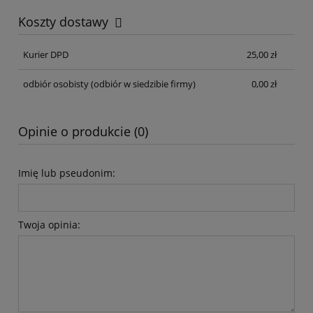
Koszty dostawy
Cena nie zawiera ewentualnych kosztów płatności
Kurier DPD
25,00 zł
odbiór osobisty
(odbiór w siedzibie firmy)
0,00 zł
Opinie o produkcie (0)
Imię lub pseudonim:
Twoja opinia: