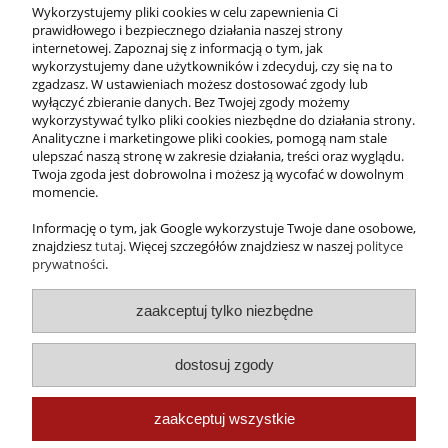
e-mail:
sklep@folda.pl
Wykorzystujemy pliki cookies w celu zapewnienia Ci
NIP: 7811010444
prawidłowego i bezpiecznego działania naszej strony
REGON: 630352731
internetowej. Zapoznaj się z informacją o tym, jak
wykorzystujemy dane użytkowników i zdecyduj, czy się na to
zgadzasz. W ustawieniach możesz dostosować zgody lub
wyłączyć zbieranie danych. Bez Twojej zgody możemy
wykorzystywać tylko pliki cookies niezbędne do działania strony.
Analityczne i marketingowe pliki cookies, pomogą nam stale
ulepszać naszą stronę w zakresie działania, treści oraz wyglądu.
Twoja zgoda jest dobrowolna i możesz ją wycofać w dowolnym
momencie.
Informację o tym, jak Google wykorzystuje Twoje dane osobowe,
znajdziesz
tutaj
. Więcej szczegółów znajdziesz w naszej
polityce
prywatności
.
zaakceptuj tylko niezbędne
dostosuj zgody
Zdobywca tytułu
Gepardy Biznesu
zaakceptuj wszystkie
2016