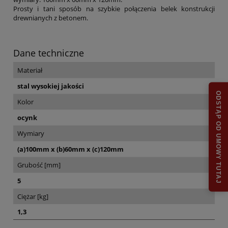
Prosty i tani sposób na szybkie połączenia belek konstrukcji
drewnianych z betonem
.
Dane techniczne
Materiał
stal wysokiej jakości
ODSTĄP OD UMOWY TUTAJ
Kolor
ocynk
Wymiary
(a)100mm x (b)60mm x (c)120mm
Grubość [mm]
5
Ciężar [kg]
1,3