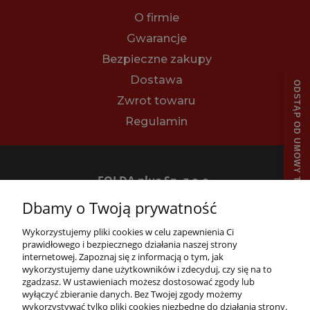
O firmie
Gwarancje
Bezpieczne zakupy
Dostawa
ODSTĄP OD UMOWY TUTAJ
Zwrot towaru
Regulamin
FOLDA plus Sp. z o.o.
62-070 Dąbrowa, ul. Bukowska 14
Dbamy o Twoją prywatność
tel.
+48 61 894 43 64
e-mail:
sklep@folda.pl
Wykorzystujemy pliki cookies w celu zapewnienia Ci
NIP: 7811010444
prawidłowego i bezpiecznego działania naszej strony
REGON: 630352731
internetowej. Zapoznaj się z informacją o tym, jak
wykorzystujemy dane użytkowników i zdecyduj, czy się na to
zgadzasz. W ustawieniach możesz dostosować zgody lub
wyłączyć zbieranie danych. Bez Twojej zgody możemy
wykorzystywać tylko pliki cookies niezbędne do działania strony.