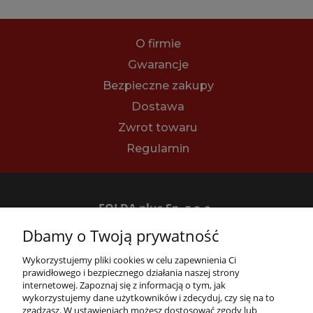
O firmie
Gwarancje
Bezpieczne zakupy
Dostawa
Zwrot towaru
Regulamin
FOLDA plus Sp. z o.o.
62-070 Dąbrowa, ul. Bukowska 14
Dbamy o Twoją prywatność
tel.
+48 61 894 43 64
e-mail:
sklep@folda.pl
Wykorzystujemy pliki cookies w celu zapewnienia Ci
NIP: 7811010444
prawidłowego i bezpiecznego działania naszej strony
REGON: 630352731
internetowej. Zapoznaj się z informacją o tym, jak
wykorzystujemy dane użytkowników i zdecyduj, czy się na to
zgadzasz. W ustawieniach możesz dostosować zgody lub