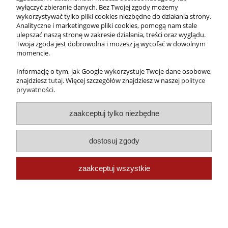
wyłączyć zbieranie danych. Bez Twojej zgody możemy
wykorzystywać tylko pliki cookies niezbędne do działania strony.
Analityczne i marketingowe pliki cookies, pomogą nam stale
ulepszać naszą stronę w zakresie działania, treści oraz wyglądu.
Twoja zgoda jest dobrowolna i możesz ją wycofać w dowolnym
momencie.
Informację o tym, jak Google wykorzystuje Twoje dane osobowe,
znajdziesz
tutaj
. Więcej szczegółów znajdziesz w naszej
polityce
prywatności
.
zaakceptuj tylko niezbędne
dostosuj zgody
Zdobywca tytułu
Gepardy Biznesu
zaakceptuj wszystkie
2016
pokaż pełną wersję strony
Sklep internetowy Shoper.pl