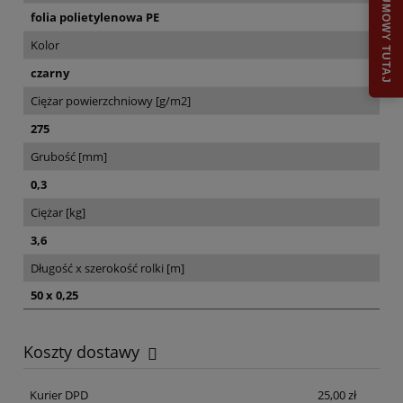
ODSTĄP OD UMOWY TUTAJ
folia polietylenowa PE
Kolor
czarny
Ciężar powierzchniowy [g/m2]
275
Grubość [mm]
0,3
Ciężar [kg]
3,6
Długość x szerokość rolki [m]
50 x 0,25
Koszty dostawy
Cena nie zawiera ewentualnych kosztów płatności
Kurier DPD
25,00 zł