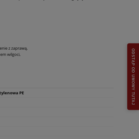
zenie z zaprawą,
ODSTĄP OD UMOWY TUTAJ
em wilgoci,
etylenowa PE