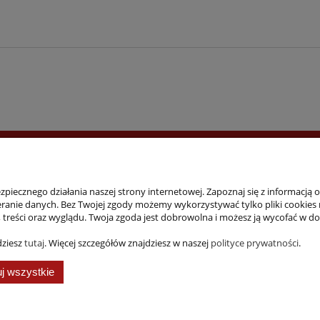
Bezpieczne zakupy
Dostawa
piecznego działania naszej strony internetowej. Zapoznaj się z informacją 
anie danych. Bez Twojej zgody możemy wykorzystywać tylko pliki cookies ni
a, treści oraz wyglądu. Twoja zgoda jest dobrowolna i możesz ją wycofać w
dziesz
tutaj
. Więcej szczegółów znajdziesz w naszej
polityce prywatności
.
j wszystkie