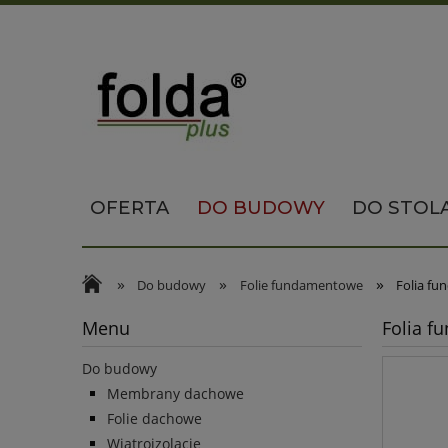
OFERTA
DO BUDOWY
DO STOL
»
»
»
Do budowy
Folie fundamentowe
Folia f
Menu
Folia f
Do budowy
Membrany dachowe
Folie dachowe
Wiatroizolacje