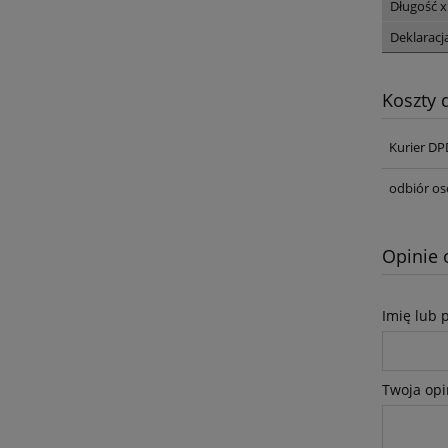
Długość x
Deklaracj
Koszty
Kurier DP
odbiór os
Opinie 
Imię lub 
Twoja opi