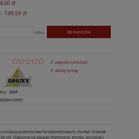
4,00 zł
149,59 zł
:
do koszyka
rolka
zapytaj o produkt
:
dodaj opinię
ktu:
2B6F-
50304133551
ko izolacja pozioma ław fundamentowych, murłat i ścianek
20 cm. Odporna na związki chemiczne, grzyby, korzenie i