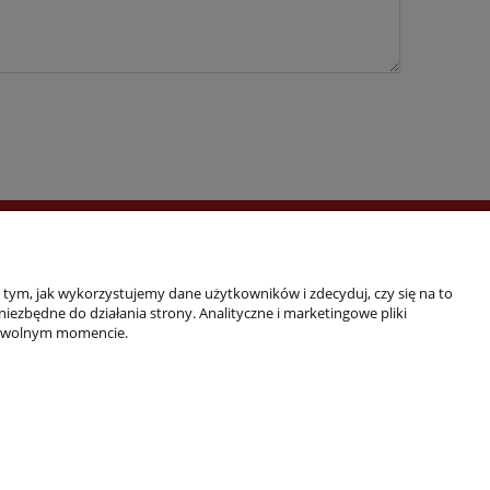
Zwrot towaru
Regulamin
o tym, jak wykorzystujemy dane użytkowników i zdecyduj, czy się na to
ezbędne do działania strony. Analityczne i marketingowe pliki
Zdobywca tytułu
 dowolnym momencie.
Gepardy Biznesu
2016