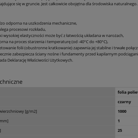
ajdujące się w gruncie. Jest całkowicie obojętna dla środowiska naturalnego.
dzo odporna na uszkodzenia mechaniczne,
ulega procesowi rozkładu,
ki wysokiej elastyczności może być z łatwością układana w narożach,
rna na proces starzenia i temperaturę (od -40°C do +80°C),
towanie folii (obustronne kratkowanie) zapewnia jej stabilne i trwałe połąc
ecznie zabezpiecza ściany nośne i fundamenty przed kapilarnym podciągani
ada Deklarację Właściwości Użytkowych.
chniczne
folia poli
czarny
wierzchniowy [g/m2]
1000
[mm]
1
]
25