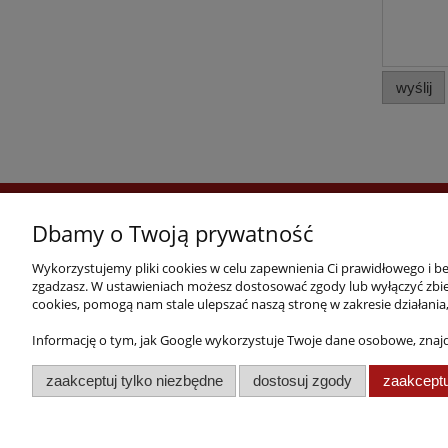
wyślij
O firmie
Gwarancje
Dbamy o Twoją prywatność
Wykorzystujemy pliki cookies w celu zapewnienia Ci prawidłowego i bez
zgadzasz. W ustawieniach możesz dostosować zgody lub wyłączyć zbier
FOLDA plus Sp. z o.o.
cookies, pomogą nam stale ulepszać naszą stronę w zakresie działani
62-070 Dąbrowa, ul. Bukowska 14
Informację o tym, jak Google wykorzystuje Twoje dane osobowe, znaj
tel.
+48 61 894 43 64
e-mail:
sklep@folda.pl
zaakceptuj tylko niezbędne
dostosuj zgody
zaakceptu
NIP: 7811010444
REGON: 630352731