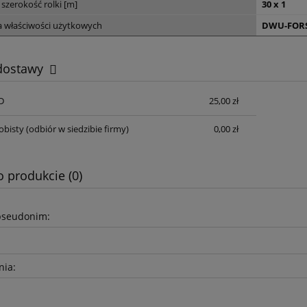
 szerokość rolki [m]
30 x 1
a właściwości użytkowych
DWU-FORS
 dostawy
D
25,00 zł
Cena nie zawiera ewentualnych kosztów
płatności
obisty
(odbiór w siedzibie firmy)
0,00 zł
o produkcie (0)
pseudonim:
nia: