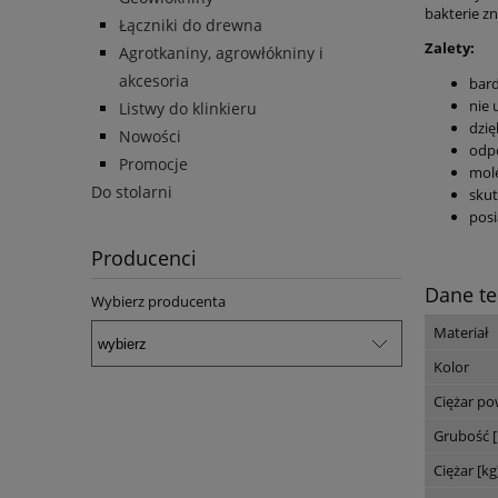
bakterie zn
Łączniki do drewna
Zalety:
Agrotkaniny, agrowłókniny i
akcesoria
bar
nie 
Listwy do klinkieru
dzię
Nowości
odpo
Promocje
mole
Do stolarni
skut
posi
Producenci
Dane te
Wybierz producenta
Materiał
Kolor
Ciężar po
Grubość 
Ciężar [kg