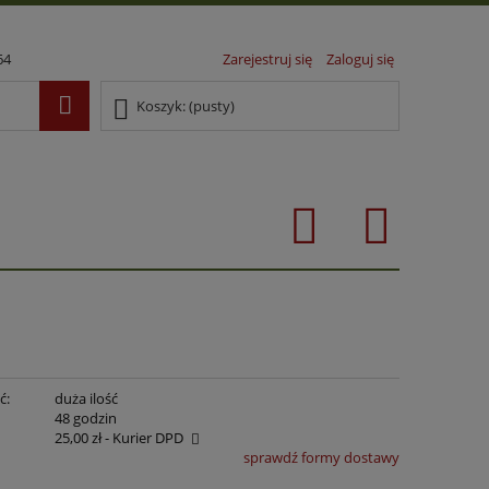
64
Zarejestruj się
Zaloguj się
Koszyk:
(pusty)
ć:
duża ilość
:
48 godzin
25,00 zł
- Kurier DPD
sprawdź formy dostawy
era ewentualnych kosztów