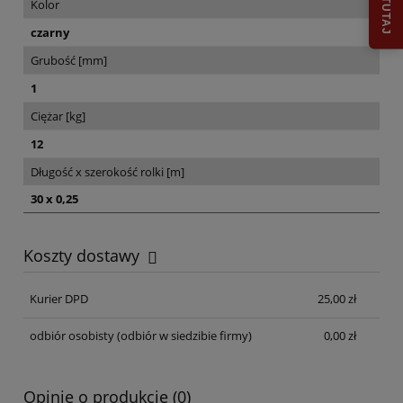
Kolor
czarny
Grubość [mm]
1
Ciężar [kg]
12
Długość x szerokość rolki [m]
30 x 0,25
Koszty dostawy
Cena nie zawiera ewentualnych kosztów płatności
Kurier DPD
25,00 zł
odbiór osobisty
(odbiór w siedzibie firmy)
0,00 zł
Opinie o produkcie (0)