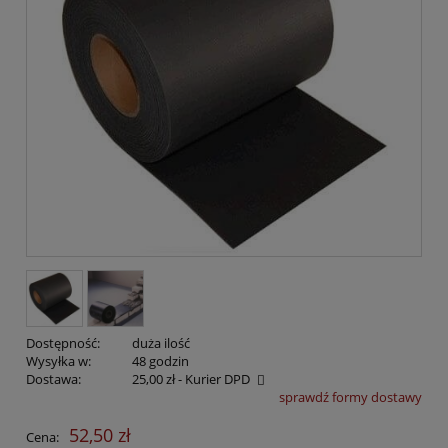
Dostępność:
duża ilość
Wysyłka w:
48 godzin
Dostawa:
25,00 zł
- Kurier DPD
sprawdź formy dostawy
Cena nie zawiera ewentualnych kosztów płatności
52,50 zł
Cena: