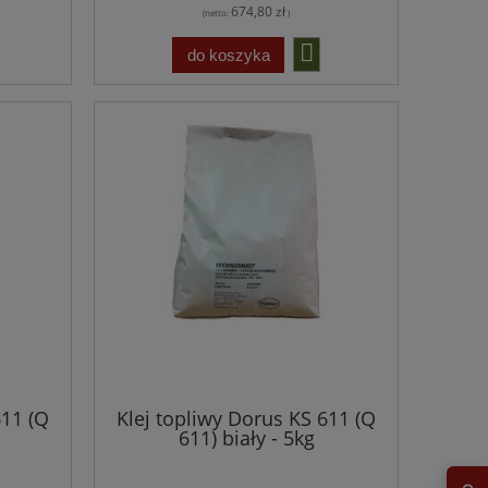
674,80 zł
(netto:
)
do koszyka
611 (Q
Klej topliwy Dorus KS 611 (Q
611) biały - 5kg