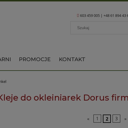
603 459 005
|
+48 61 894 43 
ARNI
PROMOCJE
KONTAKT
nkel
leje do okleiniarek Dorus fir
«
1
2
3
»