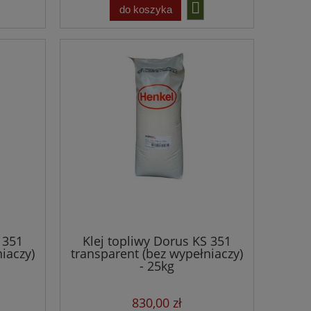
do koszyka
 351
Klej topliwy Dorus KS 351
iaczy)
transparent (bez wypełniaczy)
- 25kg
830,00 zł