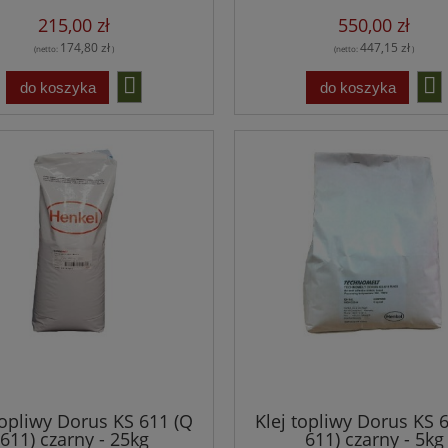
215,00 zł
550,00 zł
174,80 zł
447,15 zł
(netto:
)
(netto:
)
do koszyka
do koszyka
topliwy Dorus KS 611 (Q
Klej topliwy Dorus KS 
611) czarny - 25kg
611) czarny - 5kg