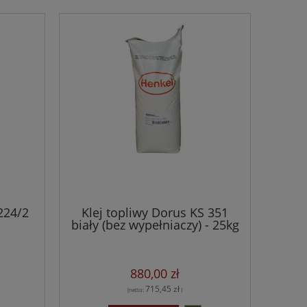
224/2
Klej topliwy Dorus KS 351
biały (bez wypełniaczy) - 25kg
880,00 zł
715,45 zł
(netto:
)