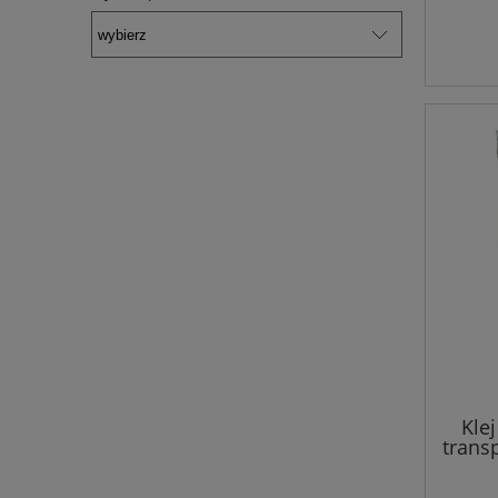
Kle
trans