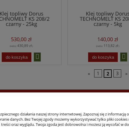
Klej topliwy Dorus
Klej topliwy Doru
CHNOMELT KS 208/2
TECHNOMELT KS 20
czarny - 25kg
czarny - 5kg
530,00 zł
140,00 zł
430,89 zł
113,82 zł
(netto:
)
(netto:
)
do koszyka
do koszyka
«
1
2
3
»
Bezpieczne zakupy
Dostawa
piecznego działania naszej strony internetowej. Zapoznaj się z informacją 
anie danych. Bez Twojej zgody możemy wykorzystywać tylko pliki cookies ni
a, treści oraz wyglądu. Twoja zgoda jest dobrowolna i możesz ją wycofać w