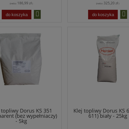
186,99 zł
325,20 zł
(netto:
)
(netto:
)
do koszyka
do koszyka
j topliwy Dorus KS 351
Klej topliwy Dorus KS 
parent (bez wypełniaczy)
611) biały - 25kg
- 5kg