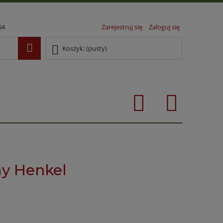
64
Zarejestruj się
Zaloguj się
Koszyk:
(pusty)
my Henkel