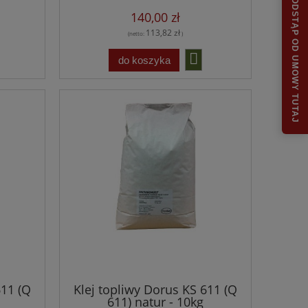
ODSTĄP OD UMOWY TUTAJ
140,00 zł
113,82 zł
(netto:
)
do koszyka
611 (Q
Klej topliwy Dorus KS 611 (Q
611) natur - 10kg