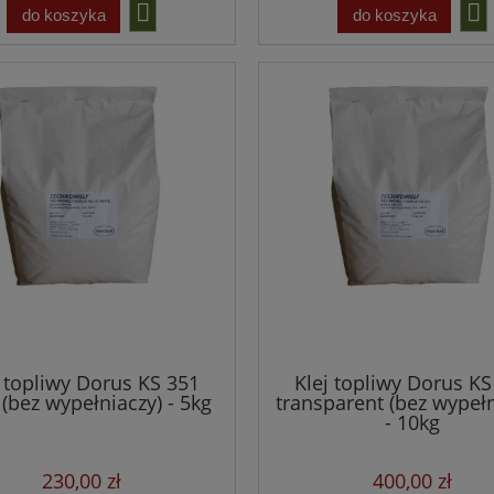
do koszyka
do koszyka
j topliwy Dorus KS 351
Klej topliwy Dorus KS
 (bez wypełniaczy) - 5kg
transparent (bez wypełn
- 10kg
230,00 zł
400,00 zł