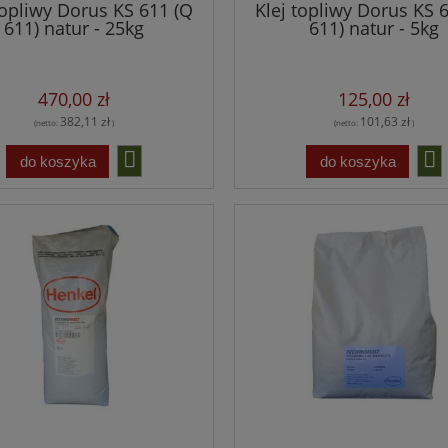
topliwy Dorus KS 611 (Q
Klej topliwy Dorus KS 
611) natur - 25kg
611) natur - 5kg
470,00 zł
125,00 zł
382,11 zł
101,63 zł
(netto:
)
(netto:
)
do koszyka
do koszyka