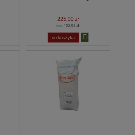
225,00 zł
182,93 zł
(netto:
)
do koszyka