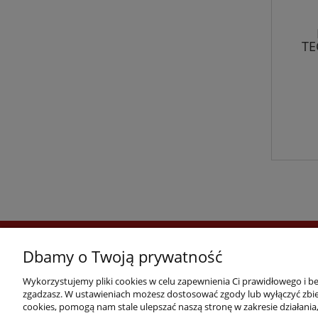
TE
O firmie
Gwarancje
Dbamy o Twoją prywatność
Wykorzystujemy pliki cookies w celu zapewnienia Ci prawidłowego i bez
zgadzasz. W ustawieniach możesz dostosować zgody lub wyłączyć zbier
FOLDA plus Sp. z o.o.
cookies, pomogą nam stale ulepszać naszą stronę w zakresie działani