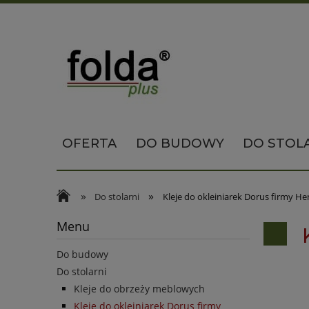
OFERTA
DO BUDOWY
DO STOL
»
»
Do stolarni
Kleje do okleiniarek Dorus firmy He
Menu
K
Do budowy
Do stolarni
Kleje do obrzeży meblowych
Kleje do okleiniarek Dorus firmy