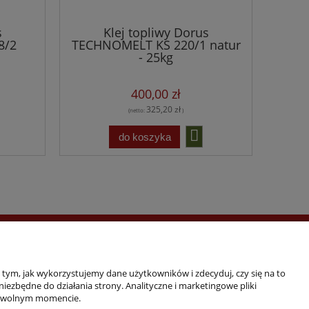
s
Klej topliwy Dorus
8/2
TECHNOMELT KS 220/1 natur
- 25kg
400,00 zł
325,20 zł
(netto:
)
do koszyka
Zwrot towaru
Regulamin
o tym, jak wykorzystujemy dane użytkowników i zdecyduj, czy się na to
ezbędne do działania strony. Analityczne i marketingowe pliki
Zdobywca tytułu
 dowolnym momencie.