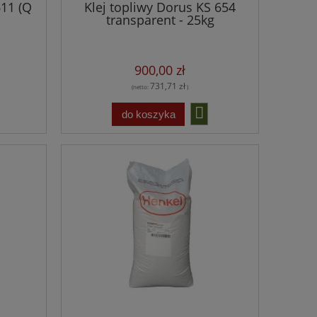
611 (Q
Klej topliwy Dorus KS 654
transparent - 25kg
900,00 zł
731,71 zł
(netto:
)
do koszyka