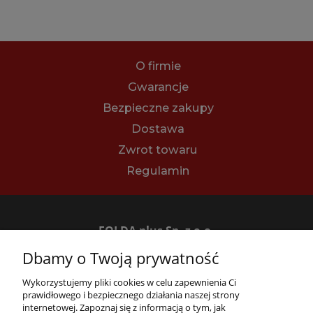
O firmie
Gwarancje
Bezpieczne zakupy
Dostawa
Zwrot towaru
Regulamin
FOLDA plus Sp. z o.o.
62-070 Dąbrowa, ul. Bukowska 14
Dbamy o Twoją prywatność
tel.
+48 61 894 43 64
e-mail:
sklep@folda.pl
Wykorzystujemy pliki cookies w celu zapewnienia Ci
NIP: 7811010444
prawidłowego i bezpiecznego działania naszej strony
REGON: 630352731
internetowej. Zapoznaj się z informacją o tym, jak