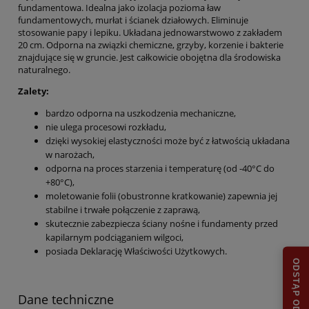
fundamentowa. Idealna jako izolacja pozioma ław
fundamentowych, murłat i ścianek działowych. Eliminuje
stosowanie papy i lepiku. Układana jednowarstwowo z zakładem
20 cm. Odporna na związki chemiczne, grzyby, korzenie i bakterie
znajdujące się w gruncie. Jest całkowicie obojętna dla środowiska
naturalnego.
Zalety:
bardzo odporna na uszkodzenia mechaniczne,
nie ulega procesowi rozkładu,
dzięki wysokiej elastyczności może być z łatwością układana
w narożach,
odporna na proces starzenia i temperaturę (od -40°C do
+80°C),
moletowanie folii (obustronne kratkowanie) zapewnia jej
stabilne i trwałe połączenie z zaprawą,
skutecznie zabezpiecza ściany nośne i fundamenty przed
kapilarnym podciąganiem wilgoci,
posiada Deklarację Właściwości Użytkowych.
Dane techniczne