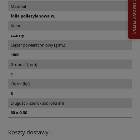
ODSTĄP OD UMOWY TUTAJ
Materiał
folia polietylenowa PE
Kolor
czarny
Ciężar powierzchniowy [g/m2]
1000
Grubość [mm]
1
Ciężar [kg]
8
Długość x szerokość rolki [m]
30 x 0,30
Koszty dostawy
Cena nie zawiera ewentualnych kosztów płatności