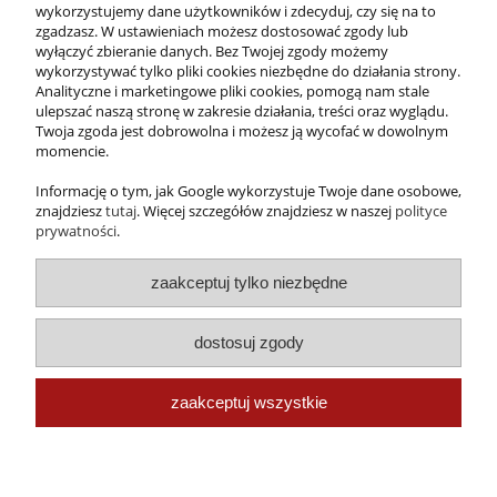
wykorzystujemy dane użytkowników i zdecyduj, czy się na to
zgadzasz. W ustawieniach możesz dostosować zgody lub
wyłączyć zbieranie danych. Bez Twojej zgody możemy
wykorzystywać tylko pliki cookies niezbędne do działania strony.
Analityczne i marketingowe pliki cookies, pomogą nam stale
ulepszać naszą stronę w zakresie działania, treści oraz wyglądu.
Twoja zgoda jest dobrowolna i możesz ją wycofać w dowolnym
momencie.
Informację o tym, jak Google wykorzystuje Twoje dane osobowe,
znajdziesz
tutaj
. Więcej szczegółów znajdziesz w naszej
polityce
prywatności
.
zaakceptuj tylko niezbędne
dostosuj zgody
Zdobywca tytułu
Gepardy Biznesu
zaakceptuj wszystkie
2016
pokaż pełną wersję strony